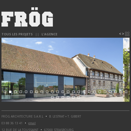
<
>
TOUS LES PROJETS
||
L'AGENCE
FRÖG ARCHITECTURE S.A.R.L
•
B. LESTRAT + T. GIBERT
03 88 36 13 41
•
email
12 RUE DE LA TOUSSAINT
•
67000 STRASBOURG